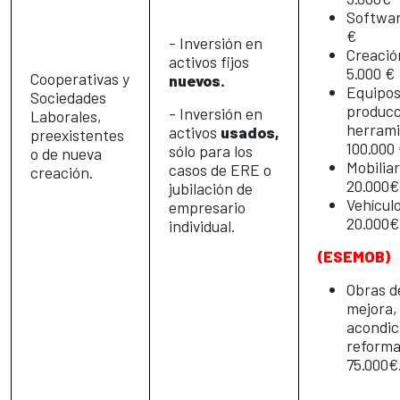
Softwar
€
- Inversión en
Creació
activos fijos
5.000 €
Cooperativas y
nuevos.
Equipo
Sociedades
producc
- Inversión en
Laborales,
herrami
activos
usados,
preexistentes
100.000
sólo para los
o de nueva
Mobiliar
casos de ERE o
creación.
20.000€
jubilación de
Vehículo
empresario
20.000€
individual.
(ESEMOB)
Obras d
mejora,
acondic
reforma
75.000€