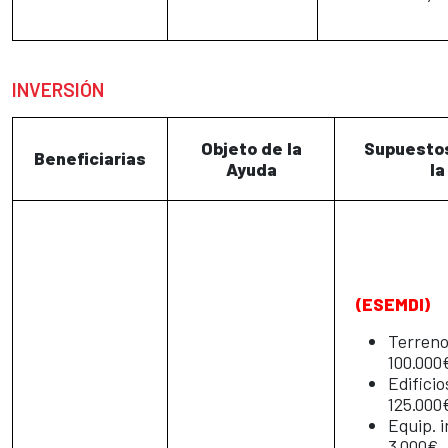
INVERSIÓN
Objeto de la
Supuestos
Beneficiarias
Ayuda
la
(ESEMDI)
Terreno
100.000
Edificio
125.000
Equip. 
3.000€