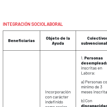
INTEGRACIÓN SOCIOLABORAL
Objeto de la
Colectivo
Beneficiarias
Ayuda
subvenciona
1.
Personas
desemplead
inscritas en
Labora:
a) Personas c
mínimo de 3
Incorporación
meses inscrita
con carácter
b) Con
indefinido
discapacida
como socias