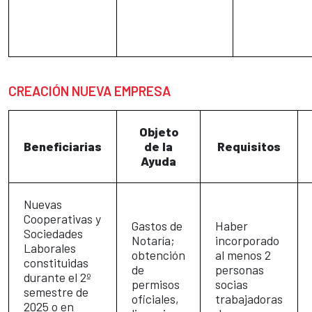
CREACIÓN NUEVA EMPRESA
Objeto
Beneficiarias
de la
Requisitos
Ayuda
Nuevas
Cooperativas y
Gastos de
Haber
Sociedades
Notaría;
incorporado
Laborales
obtención
al menos 2
constituidas
de
personas
durante el 2º
permisos
socias
semestre de
oficiales,
trabajadoras
2025 o en