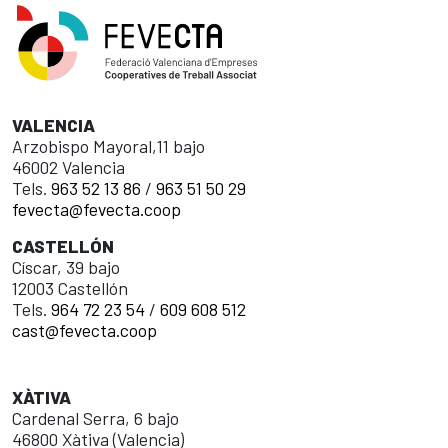
VALENCIA
Arzobispo Mayoral,11 bajo
46002 Valencia
Tels.
963 52 13 86
/
963 51 50 29
fevecta@fevecta.coop
CASTELLÓN
Císcar, 39 bajo
12003 Castellón
Tels.
964 72 23 54
/
609 608 512
cast@fevecta.coop
XÀTIVA
Cardenal Serra, 6 bajo
46800 Xàtiva (Valencia)