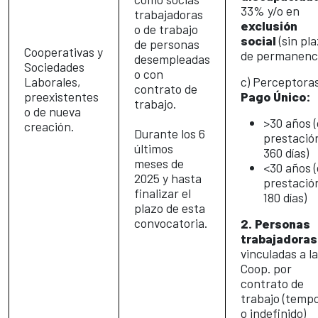
33% y/o en
trabajadoras
exclusión
o de trabajo
social
(sin pl
de personas
Cooperativas y
de permanenci
desempleadas
Sociedades
o con
Laborales,
c) Perceptora
contrato de
preexistentes
Pago Único:
trabajo.
o de nueva
>30 años 
creación.
Durante los 6
prestació
últimos
360 días)
meses de
<30 años 
2025 y hasta
prestació
finalizar el
180 días)
plazo de esta
convocatoria.
2. Personas
trabajadoras
vinculadas a la
Coop. por
contrato de
trabajo (tempo
o indefinido)