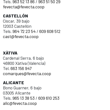
Tels.
963 52 13 86
/
963 51 50 29
fevecta@fevecta.coop
CASTELLÓN
Císcar, 39 bajo
12003 Castellón
Tels.
964 72 23 54
/
609 608 512
cast@fevecta.coop
XÀTIVA
Cardenal Serra, 6 bajo
46800 Xàtiva (Valencia)
Tel.
663 156 947
comarques@fevecta.coop
ALICANTE
Bono Guarner, 6 bajo
03005 Alicante
Tels.
965 13 38 53
/
609 610 253
alic@fevecta.coop