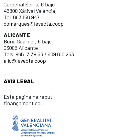
Cardenal Serra, 6 bajo
46800 Xàtiva (Valencia)
Tel.
663 156 947
comarques@fevecta.coop
ALICANTE
Bono Guarner, 6 bajo
03005 Alicante
Tels.
965 13 38 53
/
609 610 253
alic@fevecta.coop
AVIS LEGAL
Esta pàgina ha rebut
finançament de: