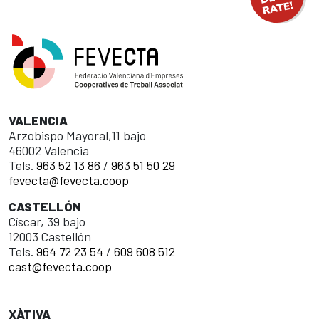
VALENCIA
Arzobispo Mayoral,11 bajo
46002 Valencia
Tels.
963 52 13 86
/
963 51 50 29
fevecta@fevecta.coop
CASTELLÓN
Císcar, 39 bajo
12003 Castellón
Tels.
964 72 23 54
/
609 608 512
cast@fevecta.coop
XÀTIVA