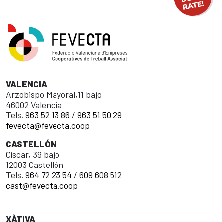
VALENCIA
Arzobispo Mayoral,11 bajo
46002 Valencia
Tels.
963 52 13 86
/
963 51 50 29
fevecta@fevecta.coop
CASTELLÓN
Císcar, 39 bajo
12003 Castellón
Tels.
964 72 23 54
/
609 608 512
cast@fevecta.coop
XÀTIVA