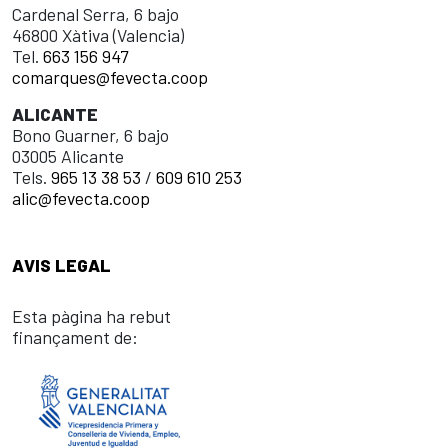
Cardenal Serra, 6 bajo
46800 Xàtiva (Valencia)
Tel.
663 156 947
comarques@fevecta.coop
ALICANTE
Bono Guarner, 6 bajo
03005 Alicante
Tels.
965 13 38 53
/
609 610 253
alic@fevecta.coop
AVIS LEGAL
Esta pàgina ha rebut
finançament de: