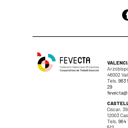
VALENCI
Arzobispo
46002 Val
Tels.
963 
29
fevecta@
CASTEL
Císcar, 39
12003 Cas
Tels.
964 
512