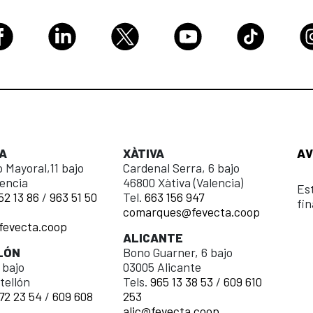
A
XÀTIVA
AV
 Mayoral,11 bajo
Cardenal Serra, 6 bajo
encia
46800 Xàtiva (Valencia)
Es
52 13 86
/
963 51 50
Tel.
663 156 947
fi
comarques@fevecta.coop
fevecta.coop
ALICANTE
LÓN
Bono Guarner, 6 bajo
 bajo
03005 Alicante
tellón
Tels.
965 13 38 53
/
609 610
72 23 54
/
609 608
253
alic@fevecta.coop