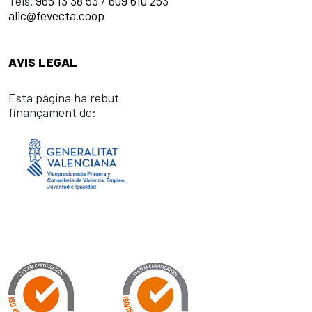
Tels.
965 13 38 53
/
609 610 253
alic@fevecta.coop
AVIS LEGAL
Esta pàgina ha rebut
finançament de: