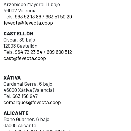
Arzobispo Mayoral,11 bajo
46002 Valencia
Tels.
963 52 13 86
/
963 51 50 29
fevecta@fevecta.coop
CASTELLÓN
Císcar, 39 bajo
12003 Castellón
Tels.
964 72 23 54
/
609 608 512
cast@fevecta.coop
XÀTIVA
Cardenal Serra, 6 bajo
46800 Xàtiva (Valencia)
Tel.
663 156 947
comarques@fevecta.coop
ALICANTE
Bono Guarner, 6 bajo
03005 Alicante