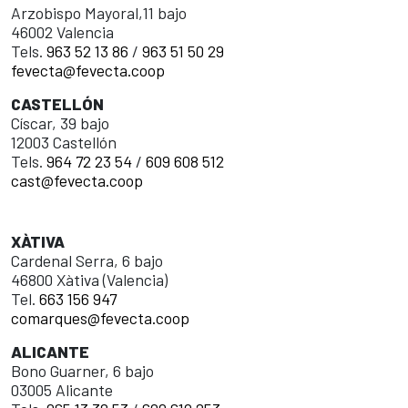
Arzobispo Mayoral,11 bajo
46002 Valencia
Tels.
963 52 13 86
/
963 51 50 29
fevecta@fevecta.coop
CASTELLÓN
Císcar, 39 bajo
12003 Castellón
Tels.
964 72 23 54
/
609 608 512
cast@fevecta.coop
XÀTIVA
Cardenal Serra, 6 bajo
46800 Xàtiva (Valencia)
Tel.
663 156 947
comarques@fevecta.coop
ALICANTE
Bono Guarner, 6 bajo
03005 Alicante