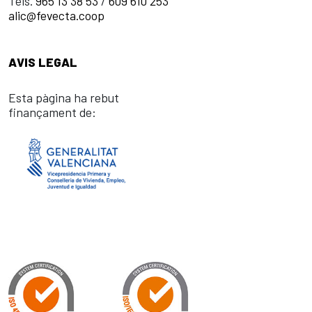
Tels.
965 13 38 53
/
609 610 253
alic@fevecta.coop
AVIS LEGAL
Esta pàgina ha rebut
finançament de: